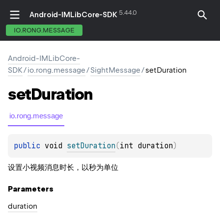
5.44.0
Android-IMLibCore-SDK
IO.RONG.MESSAGE
Android-IMLibCore-
SDK
/
io.rong.message
/
SightMessage
/
setDuration
set
Duration
io.rong.message
public 
void 
setDuration
(
int duration
)
设置小视频消息时长，以秒为单位
Parameters
duration