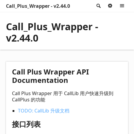
Call_Plus_Wrapper - v2.44.0
Search
Option
M
Call_Plus_Wrapper -
v2.44.0
Call Plus Wrapper API
Documentation
Call Plus Wrapper 用于 CallLib 用户快速升级到
CallPlus 的功能
TODO: CallLib 升级文档
接口列表