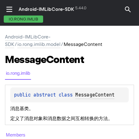
5.44.0
Android-IMLibCore-SDK
IO.RONG.IMLIB
Android-IMLibCore-
SDK
/
io.rong.imlib.model
/
MessageContent
Message
Content
io.rong.imlib
public 
abstract 
class 
MessageContent
消息基类。
定义了消息对象和消息数据之间互相转换的方法。
Members