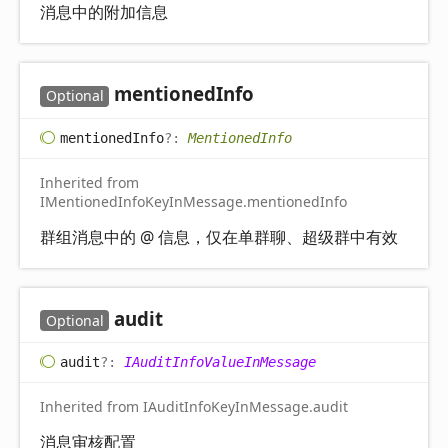
消息中的附加信息
mentioned
Info
Optional
mentioned
Info
?:
MentionedInfo
Inherited from
IMentionedInfoKeyInMessage.mentionedInfo
群组消息中的 @ 信息，仅在单群聊、超级群中有效
audit
Optional
audit
?:
IAuditInfoValueInMessage
Inherited from IAuditInfoKeyInMessage.audit
消息审核配置