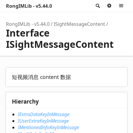
RongIMLib - v5.44.0
Search
Option
M
RongIMLib - v5.44.0
ISightMessageContent
Interface
ISightMessageContent
短视频消息 content 数据
Hierarchy
IExtraDataKeyInMessage
IUserExtraKeyInMessage
IMentionedInfoKeyInMessage