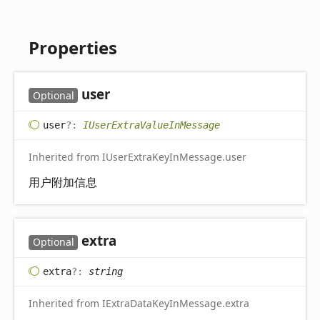
Properties
user
Optional
user
?:
IUserExtraValueInMessage
Inherited from IUserExtraKeyInMessage.user
用户附加信息
extra
Optional
extra
?:
string
Inherited from IExtraDataKeyInMessage.extra