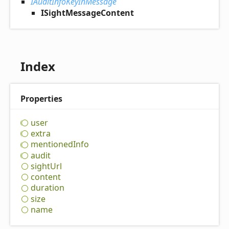
IAuditInfoKeyInMessage
ISightMessageContent
Index
Properties
user
extra
mentioned
Info
audit
sight
Url
content
duration
size
name