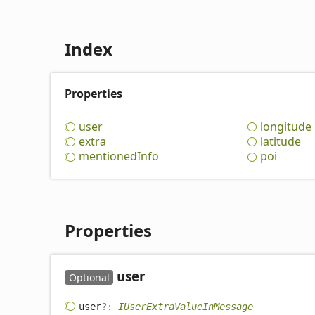
Index
Properties
user
longitude
extra
latitude
mentioned
Info
poi
Properties
user
Optional
user
?:
IUserExtraValueInMessage