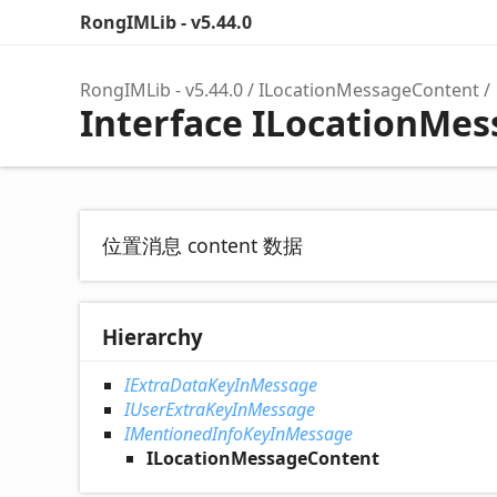
RongIMLib - v5.44.0
RongIMLib - v5.44.0
ILocationMessageContent
Interface ILocationMe
位置消息 content 数据
Hierarchy
IExtraDataKeyInMessage
IUserExtraKeyInMessage
IMentionedInfoKeyInMessage
ILocationMessageContent