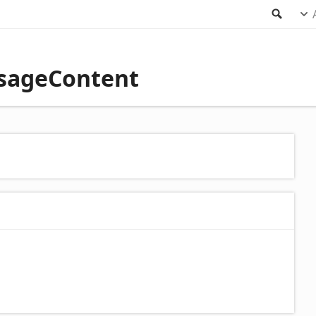
Sear
ssageContent