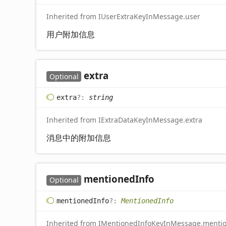
Inherited from IUserExtraKeyInMessage.user
用户附加信息
extra
Optional
extra
?:
string
Inherited from IExtraDataKeyInMessage.extra
消息中的附加信息
mentioned
Info
Optional
mentioned
Info
?:
MentionedInfo
Inherited from IMentionedInfoKeyInMessage.menti