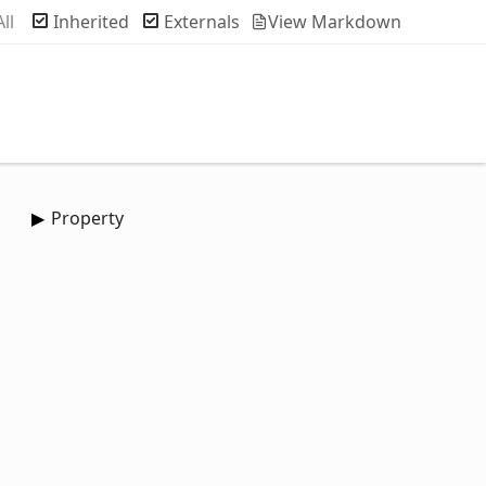
ch
All
Inherited
Externals
View Markdown
Property