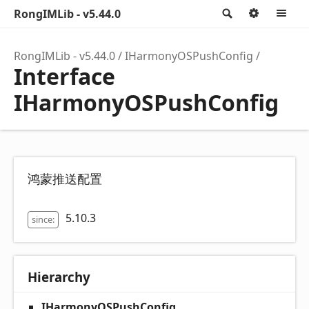
RongIMLib - v5.44.0
Search
Option
M
RongIMLib - v5.44.0
IHarmonyOSPushConfig
Interface
IHarmonyOSPushConfig
鸿蒙推送配置
5.10.3
since:
Hierarchy
IHarmonyOSPushConfig