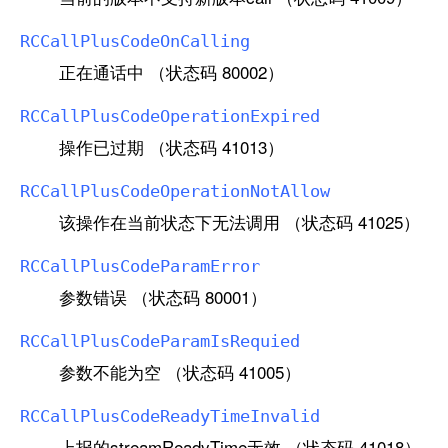
RCCall
Plus
Code
On
Calling
正在通话中 （状态码 80002）
RCCall
Plus
Code
Operation
Expired
操作已过期 （状态码 41013）
RCCall
Plus
Code
Operation
Not
Allow
该操作在当前状态下无法调用 （状态码 41025）
RCCall
Plus
Code
Param
Error
参数错误 （状态码 80001）
RCCall
Plus
Code
Param
Is
Requied
参数不能为空 （状态码 41005）
RCCall
Plus
Code
Ready
Time
Invalid
上报的streamReadyTime无效 （状态码 41018）