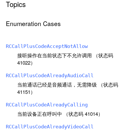
Topics
a
l
l
Enumeration Cases
P
l
u
RCCall
Plus
Code
Accept
Not
Allow
s
C
接听操作在当前状态下不允许调用 （状态码
o
41022）
d
RCCall
Plus
Code
Already
Audio
Call
e
当前通话已经是音频通话，无需降级 （状态码
41151）
RCCall
Plus
Code
Already
Calling
当前设备正在呼叫中 （状态码 41014）
RCCall
Plus
Code
Already
Video
Call