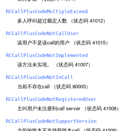
RCCall
Plus
Code
Multiple
Exceed
多人呼叫超过额定人数 （状态码 41012）
RCCall
Plus
Code
Not
Call
User
该用户不是该call的用户 （状态码 41015）
RCCall
Plus
Code
Not
Implemented
该方法未实现。 （状态码 41007）
RCCall
Plus
Code
Not
In
Call
当前不存在call （状态码 80003）
RCCall
Plus
Code
Not
Registered
User
主叫用户未注册到call server （状态码 41008）
RCCall
Plus
Code
Not
Support
Version
当前的版本不支持新版本call （状态码 41009）