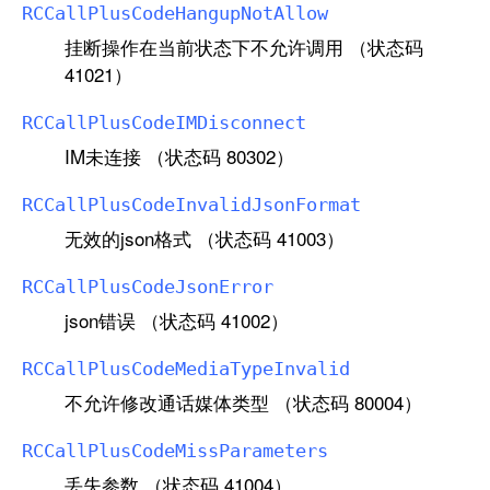
RCCall
Plus
Code
Hangup
Not
Allow
挂断操作在当前状态下不允许调用 （状态码
41021）
RCCall
Plus
Code
IMDisconnect
IM未连接 （状态码 80302）
RCCall
Plus
Code
Invalid
Json
Format
无效的json格式 （状态码 41003）
RCCall
Plus
Code
Json
Error
json错误 （状态码 41002）
RCCall
Plus
Code
Media
Type
Invalid
不允许修改通话媒体类型 （状态码 80004）
RCCall
Plus
Code
Miss
Parameters
丢失参数 （状态码 41004）