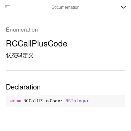
O
S
p
Documentation
k
e
n
C
i
M
e
u
p
n
Enumeration
u
r
N
r
a
RCCall
Plus
Code
e
v
n
状态码定义
i
t
g
p
a
a
t
g
i
Declaration
e
o
i
n
enum
RCCallPlusCode
: 
NSInteger
s
R
C
C